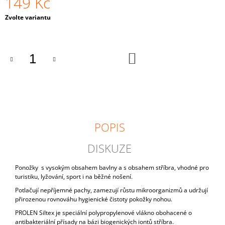
149 Kč
J
Měrná
E
Zvolte variantu
cena:
M
E
DO
ZKRÁCENÉ
KOŠÍKU
59
Kč
POPIS
DISKUZE
Ponožky s vysokým obsahem bavlny a s obsahem stříbra, vhodné pro
turistiku, lyžování, sport i na běžné nošení.
Potlačují nepříjemné pachy, zamezují růstu mikroorganizmů a udržují
přirozenou rovnováhu hygienické čistoty pokožky nohou.
PROLEN Siltex je speciální polypropylenové vlákno obohacené o
antibakteriální přísady na bázi biogenických iontů stříbra.