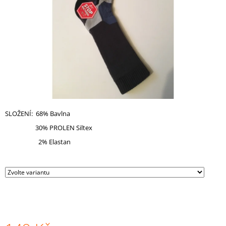
A
J
Í
T
?
SLOŽENÍ: 68% Bavlna
HLEDAT
30% PROLEN Siltex
2% Elastan
D
O
P
O
R
U
Č
U