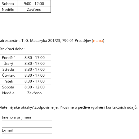
Sobota
9:00 - 12:00
Neděle
Zavřeno
Adresa:
nám. T. G. Masaryka 201/23, 796 01 Prostějov
(
mapa
)
Otevírací doba:
Pondělí
8:30 - 17:00
Úterý
8:30 - 17:00
Středa
8:30 - 17:00
Čtvrtek
8:30 - 17:00
Pátek
8:30 - 17:00
Sobota
8:30 - 12:00
Neděle
Zavřeno
Máte nějaké otázky? Zodpovíme je. Prosíme o pečlivé vyplnění kontaktních údajů.
Jméno a příjmení
E-mail