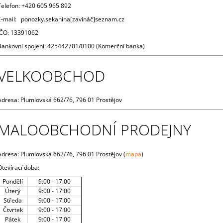
79 Kč
59 Kč
Telefon: +420 605 965 892
E-mail: ponozky.sekanina[zavináč]seznam.cz
IČO: 13391062
Bankovní spojení: 425442701/0100 (Komerční banka)
VELKOOBCHOD
Adresa: Plumlovská 662/76, 796 01 Prostějov
MALOOBCHODNÍ PRODEJNY
Adresa: Plumlovská 662/76, 796 01 Prostějov (
mapa
)
Otevírací doba:
Pondělí
9:00 - 17:00
Úterý
9:00 - 17:00
Středa
9:00 - 17:00
Čtvrtek
9:00 - 17:00
Pátek
9:00 - 17:00