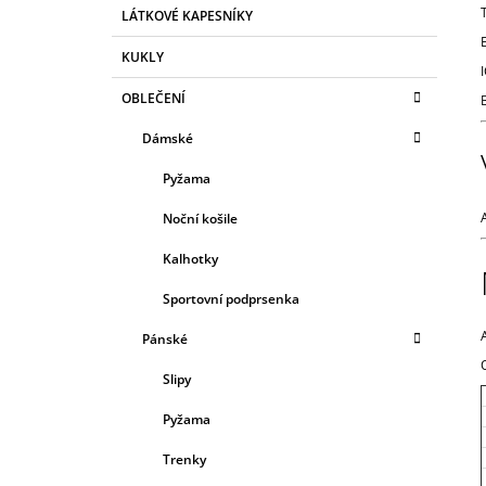
T
R
159 Kč
LÁTKOVÉ KAPESNÍKY
E
Původně:
259 Kč
A
G
KUKLY
N
O
R
N
OBLEČENÍ
I
Í
E
Dámské
P
A
Pyžama
N
Noční košile
E
L
Kalhotky
Sportovní podprsenka
Pánské
Slipy
Pyžama
Trenky