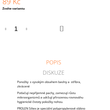
89 Kč
J
Měrná
E
Zvolte variantu
cena:
M
E
DO
KALHOTKY
KOŠÍKU
139
Kč
POPIS
DISKUZE
Ponožky s vysokým obsahem bavlny a stříbra,
zkrácené
Potlačují nepříjemné pachy, zamezují růstu
mikroorganizmů a udržují přirozenou rovnováhu
hygienické čistoty pokožky nohou.
PROLEN Siltex je speciální polypropylenové vlákno