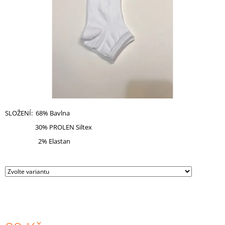
A
J
Í
T
?
SLOŽENÍ: 68% Bavlna
HLEDAT
30% PROLEN Siltex
2% Elastan
D
O
P
O
R
U
Č
U