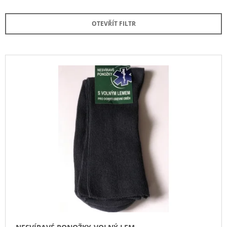
Z
J
E
E
OTEVŘÍT FILTR
M
N
E
Í
P
V
KALHOTKY
R
Ý
139
O
Kč
P
D
I
U
S
K
P
T
R
Ů
O
D
U
K
T
Ů