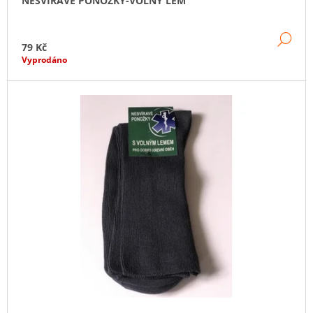
NESVÍRAVÉ PONOŽKY-VOLNÝ LEM
DE
79 Kč
Vyprodáno