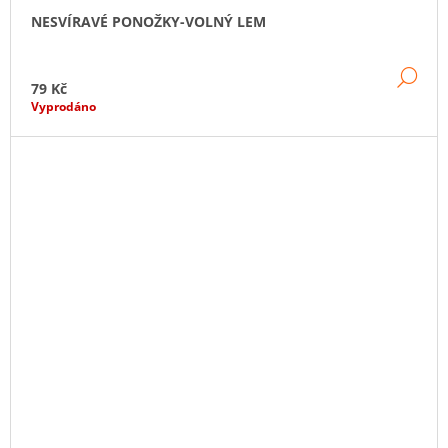
NESVÍRAVÉ PONOŽKY-VOLNÝ LEM
DE
79 Kč
Vyprodáno