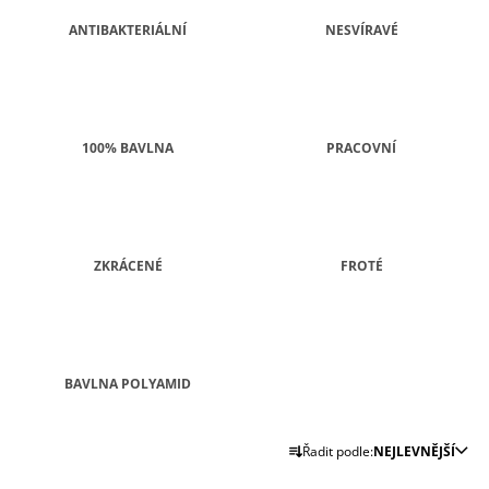
A
ANTIBAKTERIÁLNÍ
NESVÍRAVÉ
J
Í
T
?
100% BAVLNA
PRACOVNÍ
HLEDAT
ZKRÁCENÉ
FROTÉ
D
O
P
BAVLNA POLYAMID
O
R
Ř
U
Řadit podle:
NEJLEVNĚJŠÍ
A
Č
U