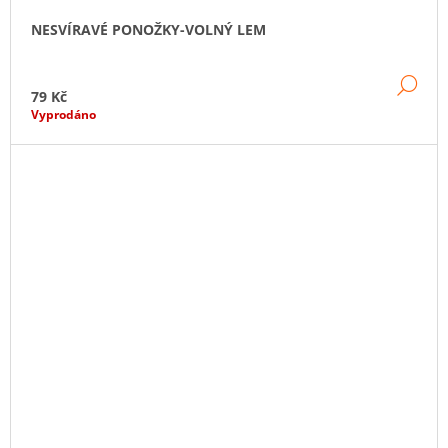
NESVÍRAVÉ PONOŽKY-VOLNÝ LEM
DE
79 Kč
Vyprodáno