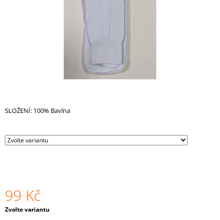
A
J
Í
T
?
SLOŽENÍ: 100% Bavlna
HLEDAT
D
O
P
O
99 Kč
R
U
Č
Měrná
Zvolte variantu
cena:
U