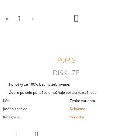
J
E
M
DO
KOŠÍKU
E
KALHOTKY
139
Kč
POPIS
DISKUZE
Ponožky ze 100% Bavlny žebrované.
Žebro po celé ponožce umožňuje velkou roztažnost.
Kód
Zvolte variantu
Jméno značky
:
Sekanina
Kategorie
:
Ponožky