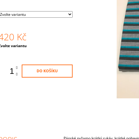
79 Kč
59 Kč
420 Kč
Měrná
Zvolte variantu
ena:
DO KOŠÍKU
Pánské pyžamo krátký rukáv, krátké nohavic