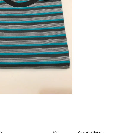
e.
Kód
Zvolte variantu