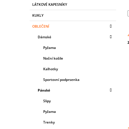
T
R
159 Kč
LÁTKOVÉ KAPESNÍKY
E
Původně:
259 Kč
A
G
KUKLY
N
O
R
N
OBLEČENÍ
I
Í
E
Dámské
P
A
c
Pyžama
N
Noční košile
E
L
Kalhotky
Sportovní podprsenka
Pánské
Slipy
Pyžama
Trenky